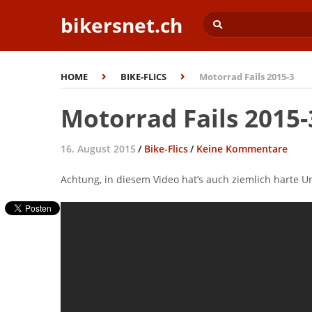
bikersnet.ch
HOME
BIKE-FLICS
Motorrad Fails 2015-3
Motorrad Fails 2015-
16. August 2015
/
Bike-Flics
/
Keine Kommentare
Achtung, in diesem Video hat’s auch ziemlich harte Un